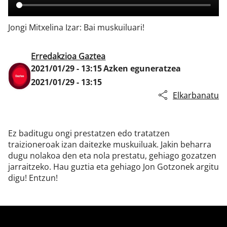
Jongi Mitxelina Izar: Bai muskuiluari!
Klisk
Erredakzioa Gaztea
2021/01/29 - 13:15
Azken eguneratzea
2021/01/29 - 13:15
Elkarbanatu
Ez baditugu ongi prestatzen edo tratatzen
traizioneroak izan daitezke muskuiluak. Jakin beharra
dugu nolakoa den eta nola prestatu, gehiago gozatzen
jarraitzeko. Hau guztia eta gehiago Jon Gotzonek argitu
digu! Entzun!