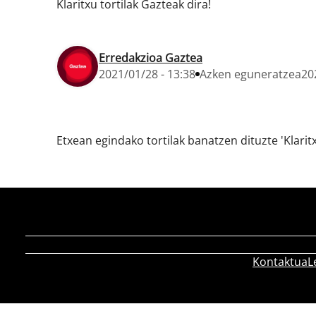
Klaritxu tortilak Gazteak dira!
Erredakzioa Gaztea
2021/01/28 - 13:38
Azken eguneratzea
20
Etxean egindako tortilak banatzen dituzte 'Klaritx
Kontaktua
L