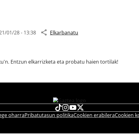
21/01/28 - 13:38
Elkarbanatu
u'n. Entzun elkarrizketa eta probatu haien tortilak!
ege oharra
Pribatutasun politika
Cookien erabilera
Cookien k