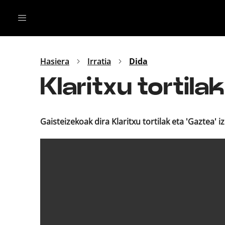
Irratia
Top Gaztea
Podcastak
Mus
Dida
Hasiera
Irratia
Dida
Gu
B Aldea
Klaritxu tortila
Bitan
Gaisteizekoak dira Klaritxu tortilak eta 'Gaztea' ize