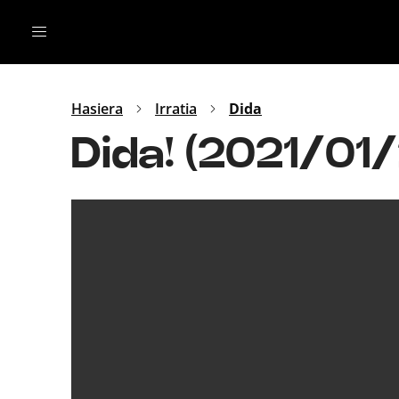
Irratia
Top Gaztea
Podcastak
Mus
Dida
Hasiera
Irratia
Dida
Gu
B Aldea
Dida! (2021/01
Bitan