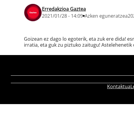
Erredakzioa Gaztea
2021/01/28 - 14:09
Azken eguneratzea
20
Goizean ez dago lo egoterik, eta zuk ere dida! e
irratia, eta guk zu piztuko zaitugu! Astelehenetik 
Kontaktua
L