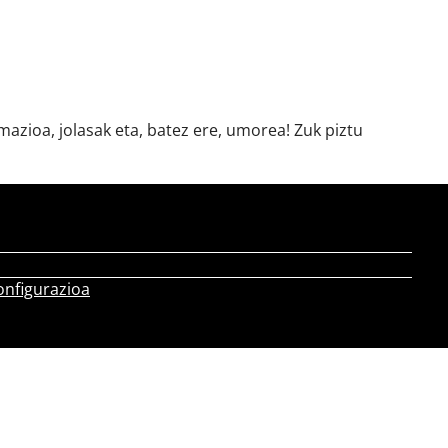
azioa, jolasak eta, batez ere, umorea! Zuk piztu
onfigurazioa