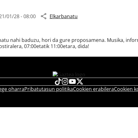
21/01/28 - 08:00
Elkarbanatu
snatu nahi baduzu, hori da gure proposamena. Musika, inform
ostiralera, 07:00etatik 11:00etara, dida!
ege oharra
Pribatutasun politika
Cookien erabilera
Cookien k