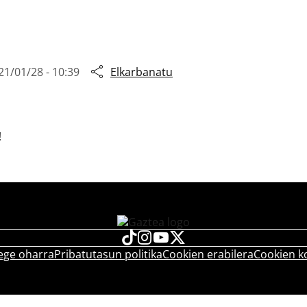
21/01/28 - 10:39
Elkarbanatu
!
ege oharra
Pribatutasun politika
Cookien erabilera
Cookien k