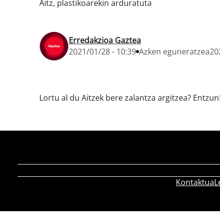
Aitz, plastikoarekin arduratuta
Erredakzioa Gaztea
2021/01/28 - 10:39
Azken eguneratzea
20
Lortu al du Aitzek bere zalantza argitzea? Entzun
Kontaktua
L