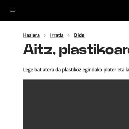
Irratia
Top Gaztea
Podcastak
Mus
Dida
Hasiera
Irratia
Dida
Gu
B Aldea
Aitz, plastikoa
Bitan
Lege bat atera da plastikoz egindako plater eta l