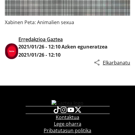
Xabinen Peta: Animalien sexua
Klisk
Erredakzioa Gaztea
2021/01/26 - 12:10
Azken eguneratzea
2021/01/26 - 12:10
Elkarbanatu
Kontaktua
Lege oharra
Pribatutasun politika