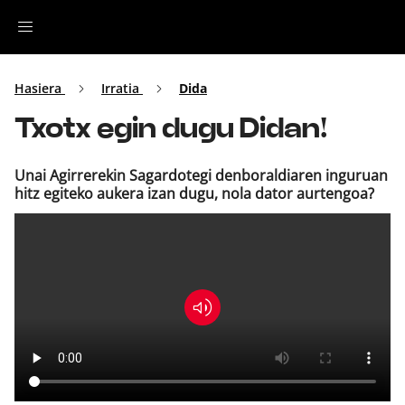
Irratia
Hasiera
Irratia
Dida
Txotx egin dugu Didan!
Top Gaztea
Unai Agirrerekin Sagardotegi denboraldiaren inguruan
Podcastak
hitz egiteko aukera izan dugu, nola dator aurtengoa?
Musika
Ekitaldiak
Ikus-entzunezkoak