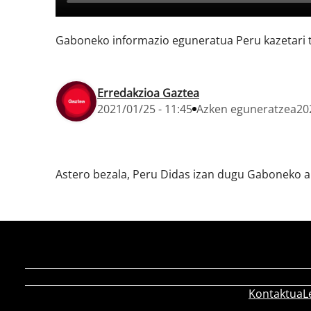
Gaboneko informazio eguneratua Peru kazetari t
Erredakzioa Gaztea
2021/01/25 - 11:45
Azken eguneratzea
20
Astero bezala, Peru Didas izan dugu Gaboneko a
Kontaktua
L