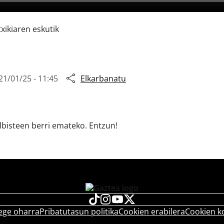
xikiaren eskutik
21/01/25 - 11:45
Elkarbanatu
lbisteen berri emateko. Entzun!
ege oharra
Pribatutasun politika
Cookien erabilera
Cookien k