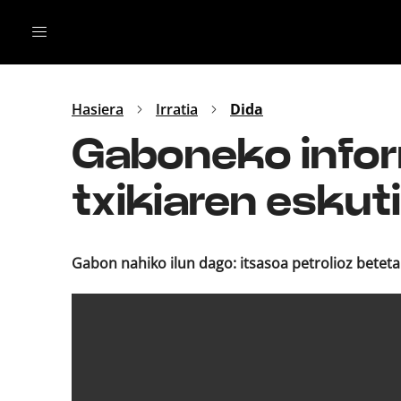
Irratia
Top Gaztea
Podcastak
Mus
Dida
Hasiera
Irratia
Dida
Gu
B Aldea
Gaboneko infor
Bitan
txikiaren eskut
Gabon nahiko ilun dago: itsasoa petrolioz beteta