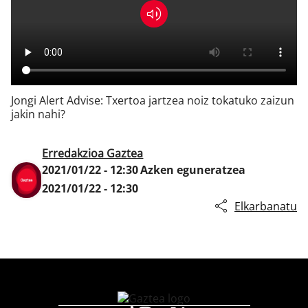
Klisk
Jongi Alert Advise: Txertoa jartzea noiz tokatuko zaizun
jakin nahi?
Erredakzioa Gaztea
2021/01/22 - 12:30
Azken eguneratzea
2021/01/22 - 12:30
Elkarbanatu