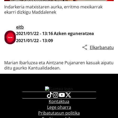
Indarkeria matxistaren aurka, erritmo mexikarrak
ekarri dizkigu Maddalenek
Klisk
eitb
2021/01/22 - 13:16
Azken eguneratzea
2021/01/22 - 13:09
Elkarbanatu
Marian Ibarluzea eta Aintzane Pujanaren kasuak aipatu
ditu gaurko Kantualidadean.
Kontaktua
Lege oharra
Pribatutasun politika