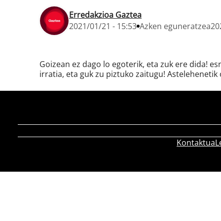
Erredakzioa Gaztea
2021/01/21 - 15:53
Azken eguneratzea
20
Goizean ez dago lo egoterik, eta zuk ere dida! e
irratia, eta guk zu piztuko zaitugu! Astelehenetik 
Kontaktua
L