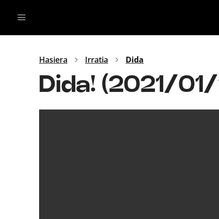
Irratia
Top Gaztea
Podcastak
Mus
Dida
Hasiera
Irratia
Dida
Gu
B Aldea
Dida! (2021/01/
Bitan