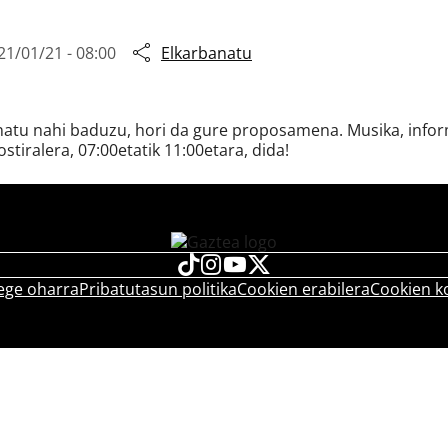
21/01/21 - 08:00
Elkarbanatu
snatu nahi baduzu, hori da gure proposamena. Musika, inform
ostiralera, 07:00etatik 11:00etara, dida!
ege oharra
Pribatutasun politika
Cookien erabilera
Cookien k