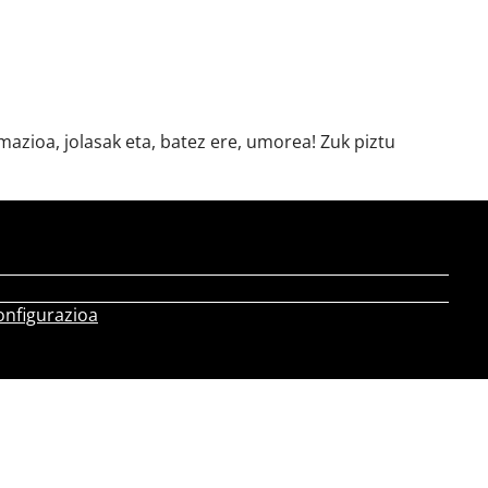
azioa, jolasak eta, batez ere, umorea! Zuk piztu
onfigurazioa