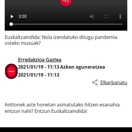
Klisk
Euskaltzaindida: Nola izendatuko ditugu pandemia
osteko musuak?
Erredakzioa Gaztea
2021/01/19 - 11:13
Azken eguneratzea
2021/01/19 - 11:13
Elkarbanatu
Anttonek aste honetan asmatutako hitzen esanahia
entzun nahi? Entzun Euskaltzaindida!