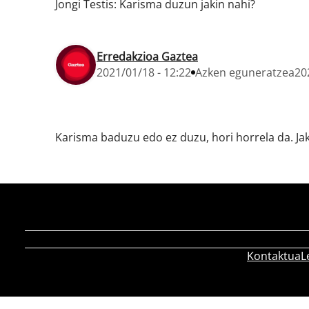
Jongi Testis: Karisma duzun jakin nahi?
Erredakzioa Gaztea
2021/01/18 - 12:22
Azken eguneratzea
20
Karisma baduzu edo ez duzu, hori horrela da. Ja
Kontaktua
L