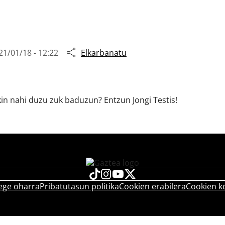
21/01/18 - 12:22
Elkarbanatu
kin nahi duzu zuk baduzun? Entzun Jongi Testis!
ege oharra
Pribatutasun politika
Cookien erabilera
Cookien k