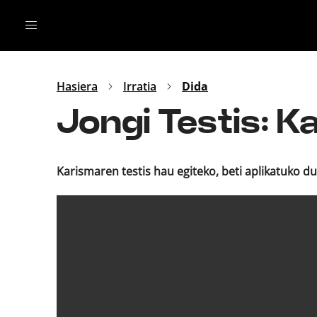
Irratia
Top Gaztea
Podcastak
Mus
Dida
Hasiera
Irratia
Dida
Gu
B Aldea
Jongi Testis: K
Bitan
Karismaren testis hau egiteko, beti aplikatuko du