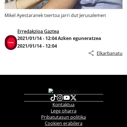
Mikel Ayestaranek txertoa jarri dut Jerusalemen
Klisk
Erredakzioa Gaztea
2021/01/14 - 12:04
Azken eguneratzea
2021/01/14 - 12:04
Elkarbanatu
Kontaktua
Lege oharra
Pribatutasun politika
Cookien erabilera