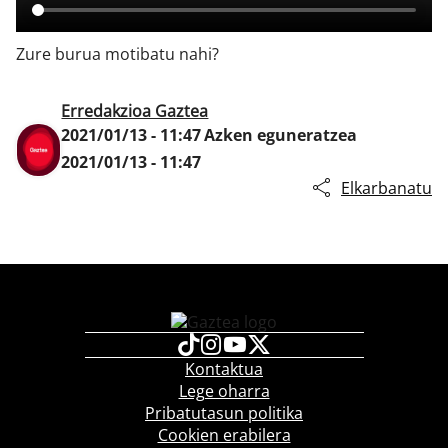
Zure burua motibatu nahi?
Klisk
Erredakzioa Gaztea
2021/01/13 - 11:47
Azken eguneratzea
2021/01/13 - 11:47
Elkarbanatu
Kontaktua
Lege oharra
Pribatutasun politika
Cookien erabilera