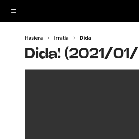
Irratia
Top Gaztea
Podcastak
Mus
Dida
Hasiera
Irratia
Dida
Gu
B Aldea
Dida! (2021/01
Bitan