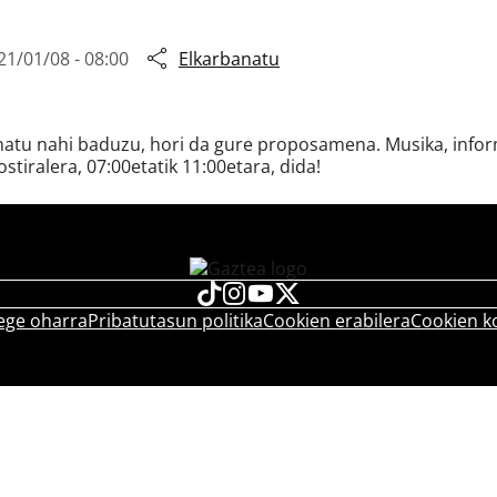
21/01/08 - 08:00
Elkarbanatu
snatu nahi baduzu, hori da gure proposamena. Musika, inform
ostiralera, 07:00etatik 11:00etara, dida!
ege oharra
Pribatutasun politika
Cookien erabilera
Cookien k