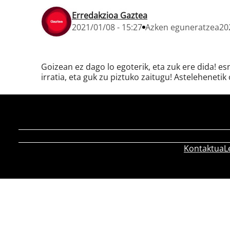
Erredakzioa Gaztea
2021/01/08 - 15:27
Azken eguneratzea
20
Goizean ez dago lo egoterik, eta zuk ere dida! e
irratia, eta guk zu piztuko zaitugu! Astelehenetik 
Kontaktua
L