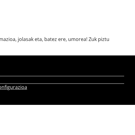
azioa, jolasak eta, batez ere, umorea! Zuk piztu
onfigurazioa