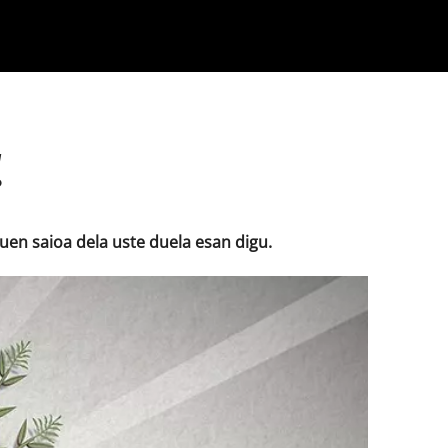
Klisk
!
tuen saioa dela uste duela esan digu.