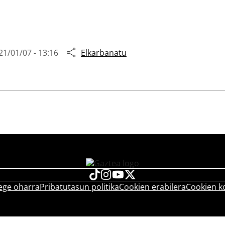
21/01/07 - 13:16
Elkarbanatu
ege oharra
Pribatutasun politika
Cookien erabilera
Cookien k