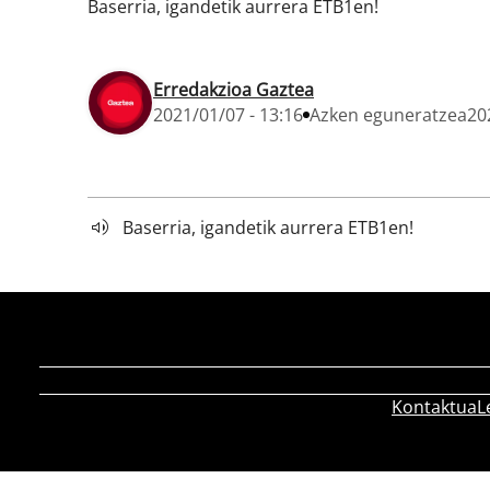
Baserria, igandetik aurrera ETB1en!
Erredakzioa Gaztea
2021/01/07 - 13:16
Azken eguneratzea
20
Baserria, igandetik aurrera ETB1en!
Kontaktua
L