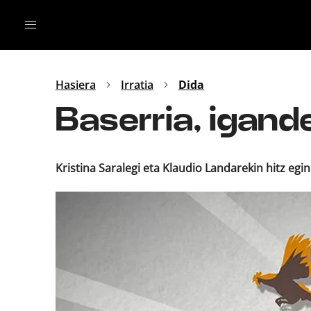
Irratia
Top Gaztea
Podcastak
Mus
Dida
Hasiera
Irratia
Dida
Gu
B Aldea
Baserria, igand
Bitan
Kristina Saralegi eta Klaudio Landarekin hitz egi