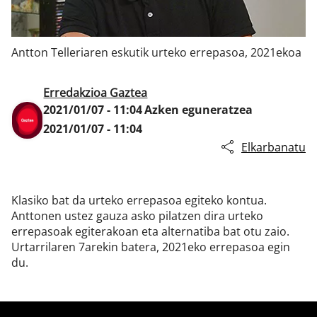
Antton Telleriaren eskutik urteko errepasoa, 2021ekoa
Klisk
Erredakzioa Gaztea
2021/01/07 - 11:04
Azken eguneratzea
2021/01/07 - 11:04
Elkarbanatu
Klasiko bat da urteko errepasoa egiteko kontua.
Anttonen ustez gauza asko pilatzen dira urteko
errepasoak egiterakoan eta alternatiba bat otu zaio.
Urtarrilaren 7arekin batera, 2021eko errepasoa egin
du.