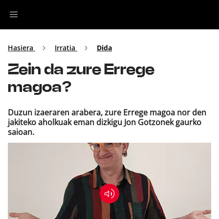
Irratia
Hasiera
Irratia
Dida
Zein da zure Errege
Top Gaztea
magoa?
Podcastak
Duzun izaeraren arabera, zure Errege magoa nor den
jakiteko aholkuak eman dizkigu Jon Gotzonek gaurko
Musika
saioan.
Ekitaldiak
Ikus-entzunezkoak