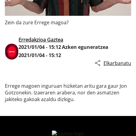
Zein da zure Errege magoa?
Klisk
Erredakzioa Gaztea
2021/01/04 - 15:12
Azken eguneratzea
2021/01/04 - 15:12
Elkarbanatu
Errege magoen inguruan hizketan aritu gara gaur Jon
Gotzonekin. Izaeraren arabera, nor den asmatzen
jakiteko gakoak azaldu dizkigu.