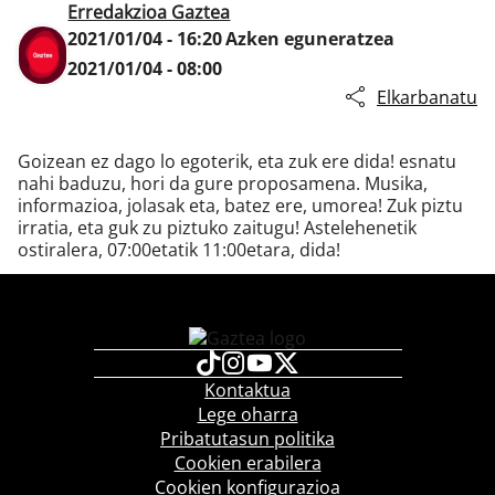
Erredakzioa Gaztea
2021/01/04 - 16:20
Azken eguneratzea
2021/01/04 - 08:00
Klisk
Elkarbanatu
Goizean ez dago lo egoterik, eta zuk ere dida! esnatu
nahi baduzu, hori da gure proposamena. Musika,
informazioa, jolasak eta, batez ere, umorea! Zuk piztu
irratia, eta guk zu piztuko zaitugu! Astelehenetik
ostiralera, 07:00etatik 11:00etara, dida!
Kontaktua
Lege oharra
Pribatutasun politika
Cookien erabilera
Cookien konfigurazioa