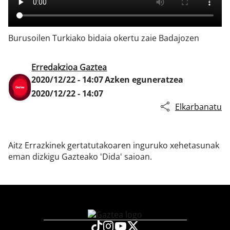
Burusoilen Turkiako bidaia okertu zaie Badajozen
Klisk
Erredakzioa Gaztea
2020/12/22 - 14:07
Azken eguneratzea
2020/12/22 - 14:07
Elkarbanatu
Aitz Errazkinek gertatutakoaren inguruko xehetasunak
eman dizkigu Gazteako 'Dida' saioan.