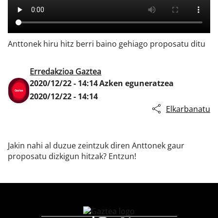
Klisk
Anttonek hiru hitz berri baino gehiago proposatu ditu
Erredakzioa Gaztea
2020/12/22 - 14:14
Azken eguneratzea
2020/12/22 - 14:14
Elkarbanatu
Jakin nahi al duzue zeintzuk diren Anttonek gaur
proposatu dizkigun hitzak? Entzun!