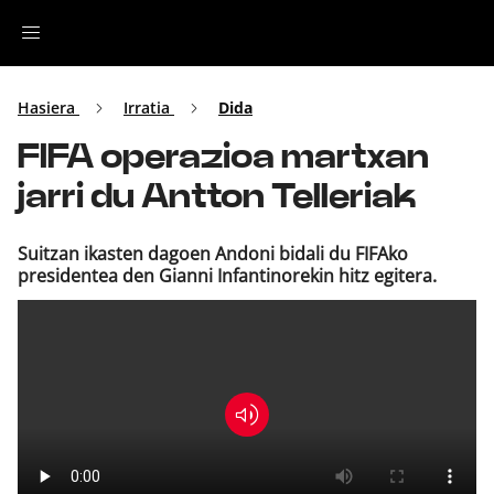
Irratia
Hasiera
Irratia
Dida
FIFA operazioa martxan
Top Gaztea
jarri du Antton Telleriak
Podcastak
Suitzan ikasten dagoen Andoni bidali du FIFAko
presidentea den Gianni Infantinorekin hitz egitera.
Musika
Ekitaldiak
Ikus-entzunezkoak