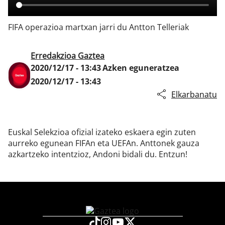
FIFA operazioa martxan jarri du Antton Telleriak
Klisk
Erredakzioa Gaztea
2020/12/17 - 13:43
Azken eguneratzea
2020/12/17 - 13:43
Elkarbanatu
Euskal Selekzioa ofizial izateko eskaera egin zuten
aurreko egunean FIFAn eta UEFAn. Anttonek gauza
azkartzeko intentzioz, Andoni bidali du. Entzun!