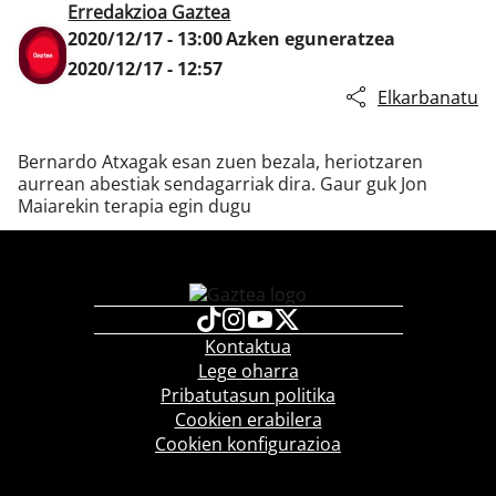
Erredakzioa Gaztea
2020/12/17 - 13:00
Azken eguneratzea
2020/12/17 - 12:57
Klisk
Elkarbanatu
Bernardo Atxagak esan zuen bezala, heriotzaren
aurrean abestiak sendagarriak dira. Gaur guk Jon
Maiarekin terapia egin dugu
Kontaktua
Lege oharra
Pribatutasun politika
Cookien erabilera
Cookien konfigurazioa