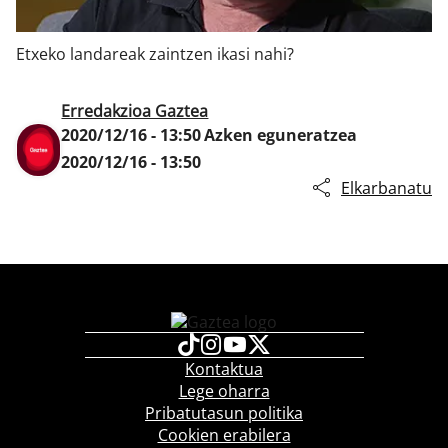
Etxeko landareak zaintzen ikasi nahi?
Klisk
Erredakzioa Gaztea
2020/12/16 - 13:50
Azken eguneratzea
2020/12/16 - 13:50
Elkarbanatu
Kontaktua
Lege oharra
Pribatutasun politika
Cookien erabilera