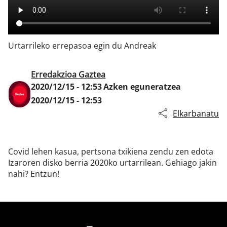
Klisk
Urtarrileko errepasoa egin du Andreak
Erredakzioa Gaztea
2020/12/15 - 12:53
Azken eguneratzea
2020/12/15 - 12:53
Elkarbanatu
Covid lehen kasua, pertsona txikiena zendu zen edota
Izaroren disko berria 2020ko urtarrilean. Gehiago jakin
nahi? Entzun!