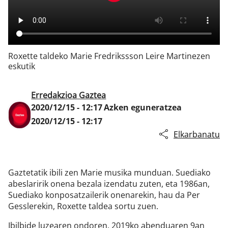
Klisk
Roxette taldeko Marie Fredrikssson Leire Martinezen
eskutik
Erredakzioa Gaztea
2020/12/15 - 12:17
Azken eguneratzea
2020/12/15 - 12:17
Elkarbanatu
Gaztetatik ibili zen Marie musika munduan. Suediako
abeslaririk onena bezala izendatu zuten, eta 1986an,
Suediako konposatzailerik onenarekin, hau da Per
Gesslerekin, Roxette taldea sortu zuen.
Ibilbide luzearen ondoren, 2019ko abenduaren 9an