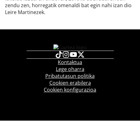
zendu zen, horregatik omenaldi bat egin nahi izan dio
Leire Martinezek.
Kontaktua
Lege oharra
Pribatutasun politika
Cookien erabilera
Cookien konfigurazioa