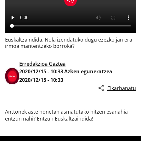
Klisk
Euskaltzaindida: Nola izendatuko dugu ezezko jarrera
irmoa mantentzeko borroka?
Erredakzioa Gaztea
2020/12/15 - 10:33
Azken eguneratzea
2020/12/15 - 10:33
Elkarbanatu
Anttonek aste honetan asmatutako hitzen esanahia
entzun nahi? Entzun Euskaltzaindida!