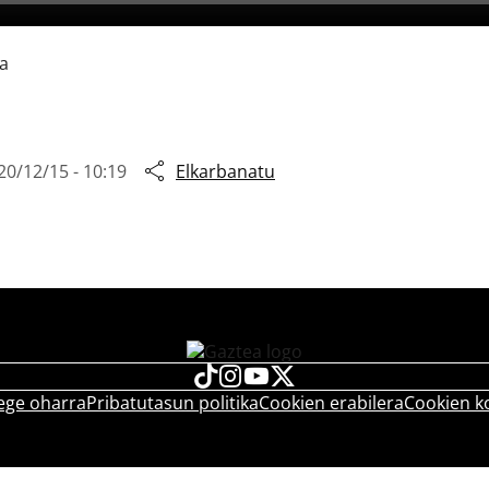
ka
20/12/15 - 10:19
Elkarbanatu
ege oharra
Pribatutasun politika
Cookien erabilera
Cookien k