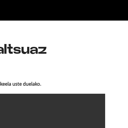
Klisk
altsuaz
keela uste duelako.