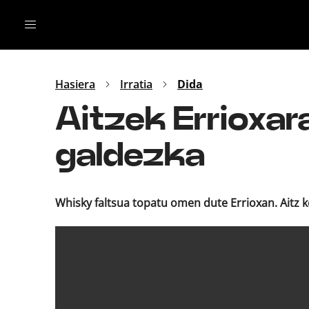
Irratia
Top Gaztea
Podcastak
Mus
Dida
Hasiera
Irratia
Dida
Gu
B Aldea
Aitzek Errioxar
Bitan
galdezka
Whisky faltsua topatu omen dute Errioxan. Aitz k