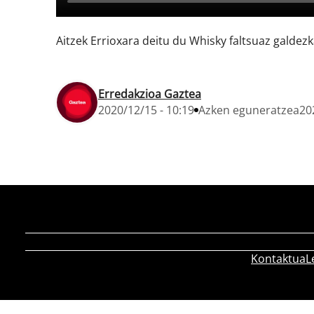
Aitzek Errioxara deitu du Whisky faltsuaz galdez
Erredakzioa Gaztea
2020/12/15 - 10:19
Azken eguneratzea
20
Kontaktua
L