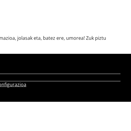
azioa, jolasak eta, batez ere, umorea! Zuk piztu
onfigurazioa