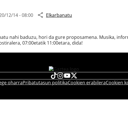
20/12/14 - 08:00
Elkarbanatu
snatu nahi baduzu, hori da gure proposamena. Musika, inform
ostiralera, 07:00etatik 11:00etara, dida!
ege oharra
Pribatutasun politika
Cookien erabilera
Cookien k