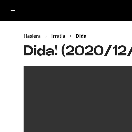
Irratia
Top Gaztea
Podcastak
Mus
Dida
Hasiera
Irratia
Dida
Gu
B Aldea
Dida! (2020/12
Bitan