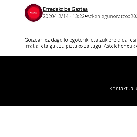
Erredakzioa Gaztea
2020/12/14 - 13:22
Azken eguneratzea
20
Goizean ez dago lo egoterik, eta zuk ere dida! e
irratia, eta guk zu piztuko zaitugu! Astelehenetik 
Kontaktua
L