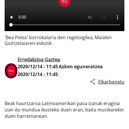
Klisk
'Bea Pelea' borrokalaria den regetoigilea, Maialen
Goirizelaiaren eskutik
Erredakzioa Gaztea
2020/12/14 - 11:45
Azken eguneratzea
2020/12/14 - 11:45
Elkarbanatu
Beak haurtzaroa Latinoamerikan pasa izanak eragina
izan du mundua ikusteko duen eran, baita musikarekin
duen harremanean.