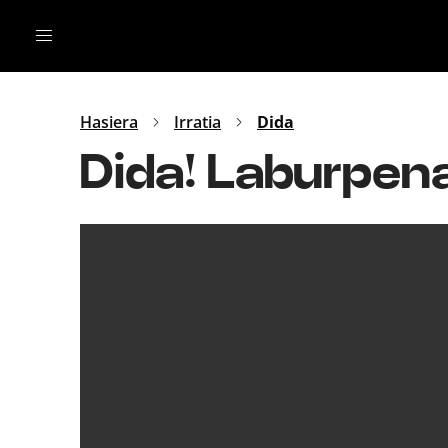
Irratia
Top Gaztea
Podcastak
Mus
Dida
Hasiera
Irratia
Dida
Gu
B Aldea
Dida! Laburpen
Bitan