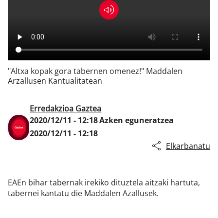
Klisk
"Altxa kopak gora tabernen omenez!" Maddalen
Arzallusen Kantualitatean
Erredakzioa Gaztea
2020/12/11 - 12:18
Azken eguneratzea
2020/12/11 - 12:18
Elkarbanatu
EAEn bihar tabernak irekiko dituztela aitzaki hartuta,
tabernei kantatu die Maddalen Azallusek.