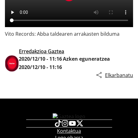
Klisk
Vito Records: Abba taldearen arrakasten bilduma
Erredakzioa Gaztea
2020/12/10 - 11:16
Azken eguneratzea
2020/12/10 - 11:16
Elkarbanatu
Kontaktua
Lege oharra