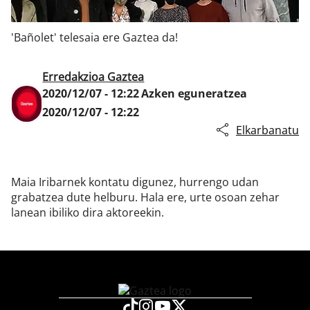
'Bañolet' telesaia ere Gaztea da!
Klisk
Erredakzioa Gaztea
2020/12/07 - 12:22
Azken eguneratzea
2020/12/07 - 12:22
Elkarbanatu
Maia Iribarnek kontatu digunez, hurrengo udan
grabatzea dute helburu. Hala ere, urte osoan zehar
lanean ibiliko dira aktoreekin.