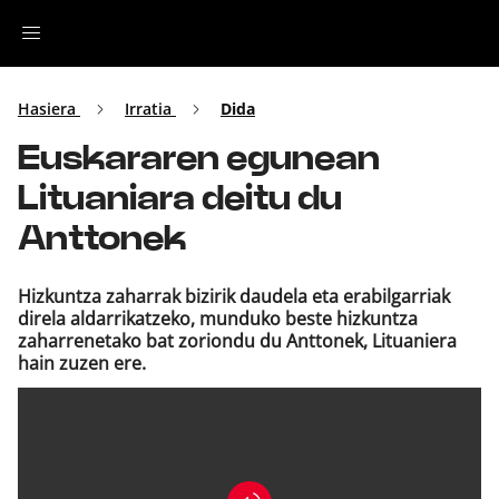
Irratia
Hasiera
Irratia
Dida
Euskararen egunean
Top Gaztea
Lituaniara deitu du
Podcastak
Anttonek
Musika
Hizkuntza zaharrak bizirik daudela eta erabilgarriak
direla aldarrikatzeko, munduko beste hizkuntza
zaharrenetako bat zoriondu du Anttonek, Lituaniera
Ekitaldiak
hain zuzen ere.
Ikus-entzunezkoak