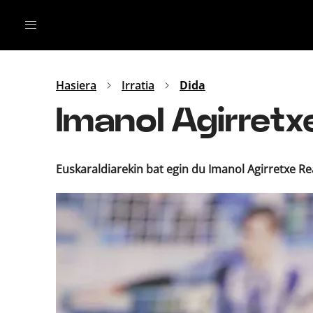
Irratia
Top Gaztea
Podcastak
Mus
Dida
Hasiera
Irratia
Dida
Gu
B Aldea
Imanol Agirretx
Bitan
Euskaraldiarekin bat egin du Imanol Agirretxe Rea