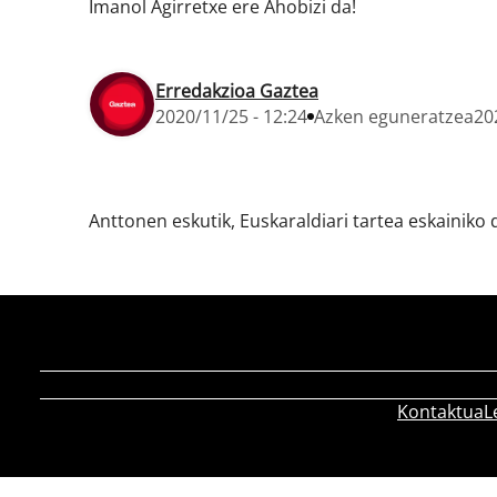
Imanol Agirretxe ere Ahobizi da!
Erredakzioa Gaztea
2020/11/25 - 12:24
Azken eguneratzea
20
Anttonen eskutik, Euskaraldiari tartea eskainiko
Kontaktua
L