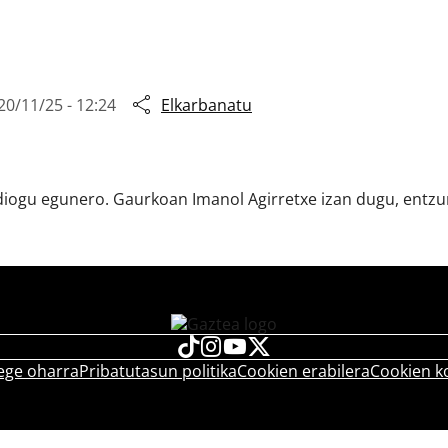
20/11/25 - 12:24
Elkarbanatu
 diogu egunero. Gaurkoan Imanol Agirretxe izan dugu, entzu
ege oharra
Pribatutasun politika
Cookien erabilera
Cookien k