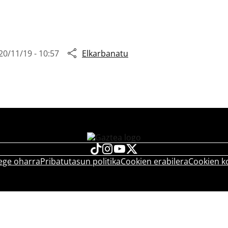
20/11/19 - 10:57
Elkarbanatu
ege oharra
Pribatutasun politika
Cookien erabilera
Cookien k