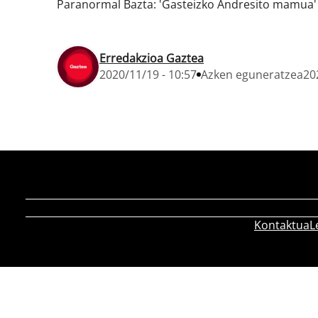
Paranormal Bazta: 'Gasteizko Andresito mamua'
Erredakzioa Gaztea
2020/11/19 - 10:57
Azken eguneratzea
20
Kontaktua
L