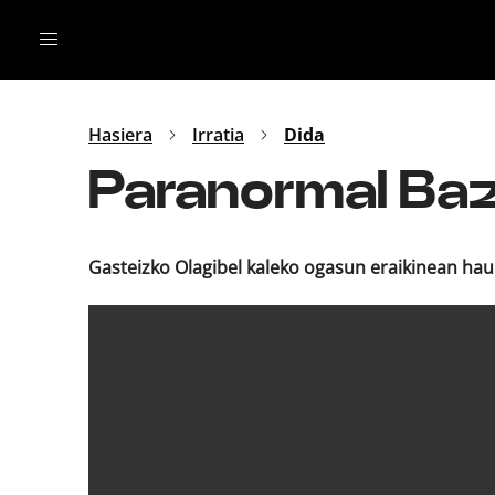
Irratia
Top Gaztea
Podcastak
Mus
Dida
Hasiera
Irratia
Dida
Gu
B Aldea
Paranormal Baz
Bitan
Gasteizko Olagibel kaleko ogasun eraikinean haur 