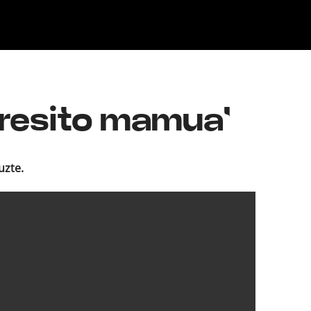
Klisk
dresito mamua'
uzte.