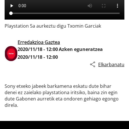
Klisk
Playstation 5a aurkeztu digu Txomin Garciak
Erredakzioa Gaztea
2020/11/18 - 12:00
Azken eguneratzea
2020/11/18 - 12:00
Elkarbanatu
Sony etxeko jabeek barkamena eskatu dute bihar
denei ez zaielako playstationa iritsiko, baina zin egin
dute Gabonen aurretik eta ondoren gehiago egongo
direla.