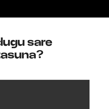
Klisk
dugu sare
itasuna?