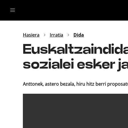
Irratia
Top Gaztea
Podcastak
Mus
Dida
Hasiera
Irratia
Dida
Gu
B Aldea
Euskaltzaindid
Bitan
sozialei esker
Anttonek, astero bezala, hiru hitz berri proposat