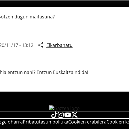
jasotzen dugun maitasuna?
20/11/17 - 13:12
Elkarbanatu
ia entzun nahi? Entzun Euskaltzaindida!
ege oharra
Pribatutasun politika
Cookien erabilera
Cookien k