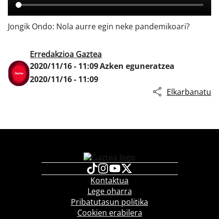
Jongik Ondo: Nola aurre egin neke pandemikoari?
Klisk
Erredakzioa Gaztea
2020/11/16 - 11:09
Azken eguneratzea
2020/11/16 - 11:09
Elkarbanatu
Kontaktua
Lege oharra
Pribatutasun politika
Cookien erabilera