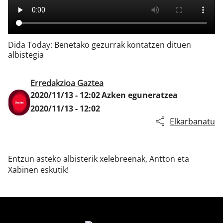
Klisk
Dida Today: Benetako gezurrak kontatzen dituen
albistegia
Erredakzioa Gaztea
2020/11/13 - 12:02
Azken eguneratzea
2020/11/13 - 12:02
Elkarbanatu
Entzun asteko albisterik xelebreenak, Antton eta
Xabinen eskutik!