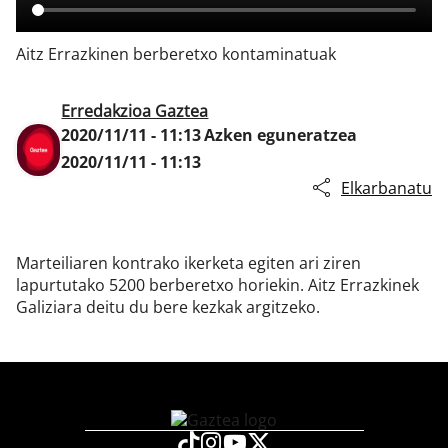
Aitz Errazkinen berberetxo kontaminatuak
Klisk
Erredakzioa Gaztea
2020/11/11 - 11:13
Azken eguneratzea
2020/11/11 - 11:13
Elkarbanatu
Marteiliaren kontrako ikerketa egiten ari ziren
lapurtutako 5200 berberetxo horiekin. Aitz Errazkinek
Galiziara deitu du bere kezkak argitzeko.