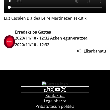
Luz Casalen B aldea Leire Martinezen eskutik
Klisk
Erredakzioa Gaztea
2020/11/10 - 12:32
Azken eguneratzea
2020/11/10 - 12:32
Elkarbanatu
Kontaktua
Lege oharra
Pribatutasun politika