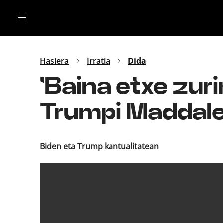
Irratia
Top Gaztea
Podcastak
Mus
Dida
Hasiera
Irratia
Dida
Gu
B Aldea
'Baina etxe zur
Bitan
Trumpi Maddale
Biden eta Trump kantualitatean