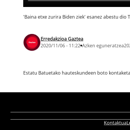
'Baina etxe zurira Biden ziek' esanez abestu dio
Erredakzioa Gaztea
2020/11/06 - 11:22
Azken eguneratzea
20
Estatu Batuetako hauteskundeen boto kontaketan
Kontaktua
L