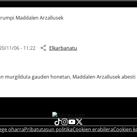
 Trumpi Maddalen Arzallusek
20/11/06 - 11:22
Elkarbanatu
 murgilduta gauden honetan, Maddalen Arzallusek abesti b
ege oharra
Pribatutasun politika
Cookien erabilera
Cookien k