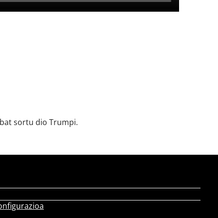
at sortu dio Trumpi.
onfigurazioa