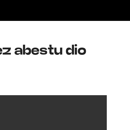
Klisk
ez abestu dio