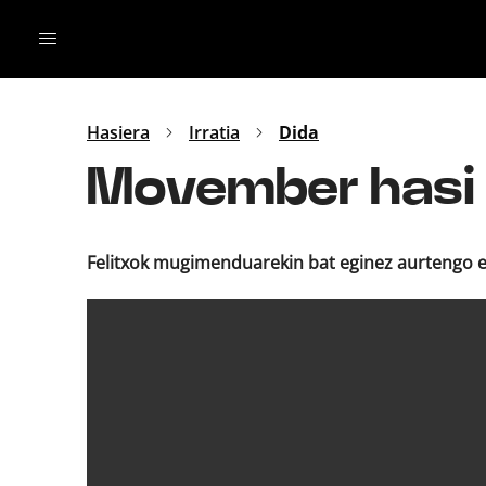
Irratia
Top Gaztea
Podcastak
Mus
Dida
Hasiera
Irratia
Dida
Gu
B Aldea
Movember hasi 
Bitan
Felitxok mugimenduarekin bat eginez aurtengo e