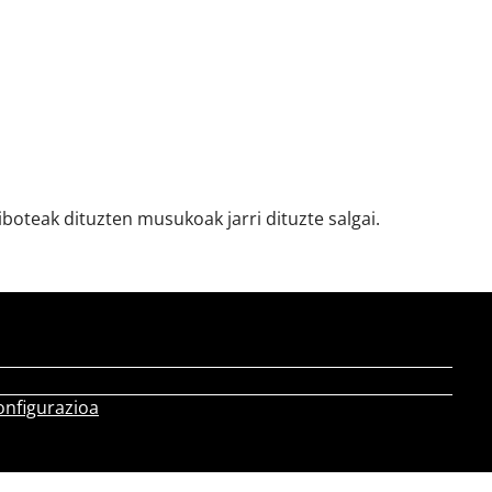
eak dituzten musukoak jarri dituzte salgai.
onfigurazioa