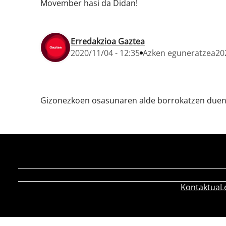
Movember hasi da Didan!
Erredakzioa Gaztea
2020/11/04 - 12:35
Azken eguneratzea
20
Gizonezkoen osasunaren alde borrokatzen duen
Kontaktua
L