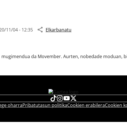
20/11/04 - 12:35
Elkarbanatu
 mugimendua da Movember. Aurten, nobedade moduan, bibot
ege oharra
Pribatutasun politika
Cookien erabilera
Cookien k