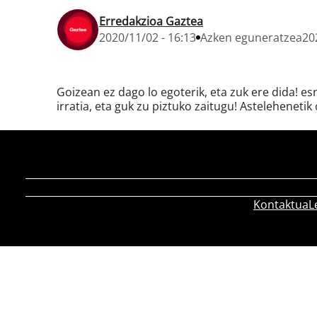
Erredakzioa Gaztea
2020/11/02 - 16:13
Azken eguneratzea
20
Goizean ez dago lo egoterik, eta zuk ere dida! e
irratia, eta guk zu piztuko zaitugu! Astelehenetik 
Kontaktua
L