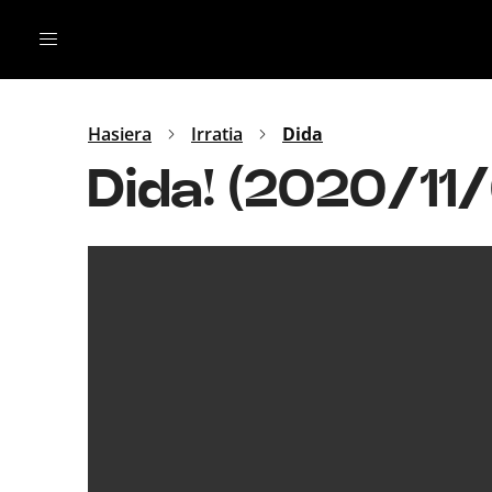
Irratia
Top Gaztea
Podcastak
Mus
Dida
Hasiera
Irratia
Dida
Gu
B Aldea
Dida! (2020/11
Bitan