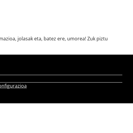
azioa, jolasak eta, batez ere, umorea! Zuk piztu
onfigurazioa