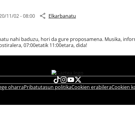
20/11/02 - 08:00
Elkarbanatu
snatu nahi baduzu, hori da gure proposamena. Musika, inform
ostiralera, 07:00etatik 11:00etara, dida!
ege oharra
Pribatutasun politika
Cookien erabilera
Cookien k