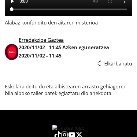
Alabaz konfunditu den aitaren misterioa
Klisk
Erredakzioa Gaztea
2020/11/02 - 11:45
Azken eguneratzea
2020/11/02 - 11:45
Elkarbanatu
Eskolara deitu du eta albistearen arrasto gehiagoren
bila alboko tailer batek egiaztatu dio anekdota.