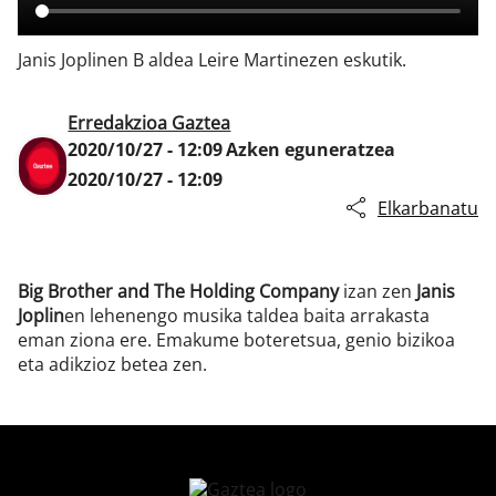
Janis Joplinen B aldea Leire Martinezen eskutik.
Klisk
Erredakzioa Gaztea
2020/10/27 - 12:09
Azken eguneratzea
2020/10/27 - 12:09
Elkarbanatu
Big Brother and The Holding Company
izan zen
Janis
Joplin
en lehenengo musika taldea baita arrakasta
eman ziona ere. Emakume boteretsua, genio bizikoa
eta adikzioz betea zen.