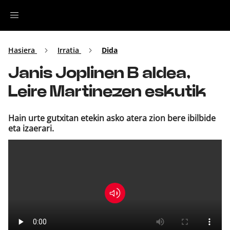
Irratia
Hasiera
Irratia
Dida
Janis Joplinen B aldea,
Top Gaztea
Leire Martinezen eskutik
Podcastak
Hain urte gutxitan etekin asko atera zion bere ibilbide
eta izaerari.
Musika
Ekitaldiak
Ikus-entzunezkoak