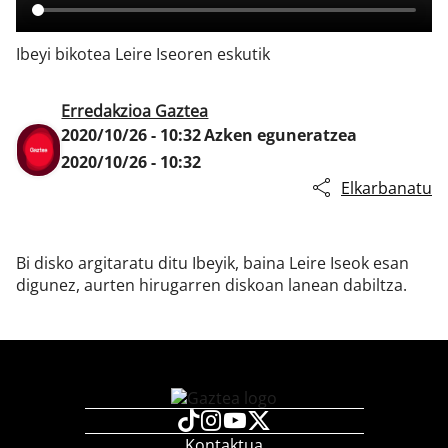
Ibeyi bikotea Leire Iseoren eskutik
Klisk
Erredakzioa Gaztea
2020/10/26 - 10:32
Azken eguneratzea
2020/10/26 - 10:32
Elkarbanatu
Bi disko argitaratu ditu Ibeyik, baina Leire Iseok esan
digunez, aurten hirugarren diskoan lanean dabiltza.
Kontaktua