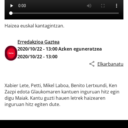
Klisk
Haizea euskal kantagintzan.
Erredakzioa Gaztea
2020/10/22 - 13:00
Azken eguneratzea
2020/10/22 - 13:00
Elkarbanatu
Xabier Lete, Petti, Mikel Laboa, Benito Lertxundi, Ken
Zazpi edota Glaukomaren kantuen inguruan hitz egin
digu Maiak. Kantu guzti hauen letrek haizearen
inguruan hitz egiten dute.